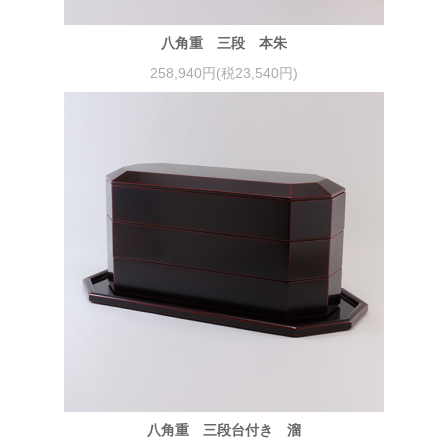
八角重 三段 本朱
258,940円(税23,540円)
八角重 三段台付き 溜