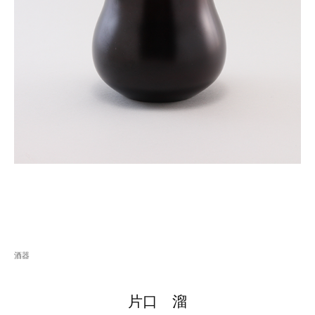
酒器
片口 溜