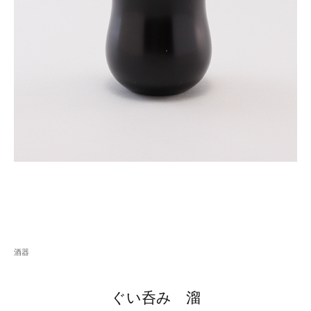
酒器
ぐい呑み 溜