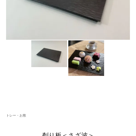
トレー・お敷
刳り板＜さざ波＞